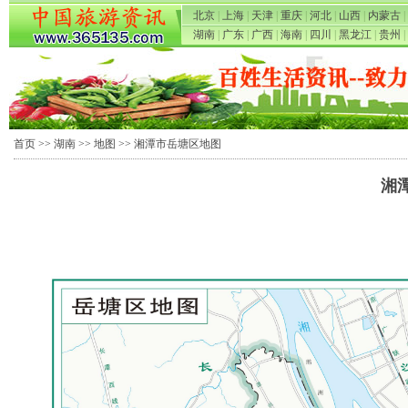
北京
|
上海
|
天津
|
重庆
|
河北
|
山西
|
内蒙古
|
湖南
|
广东
|
广西
|
海南
|
四川
|
黑龙江
|
贵州
|
首页
>>
湖南
>>
地图
>> 湘潭市岳塘区地图
湘