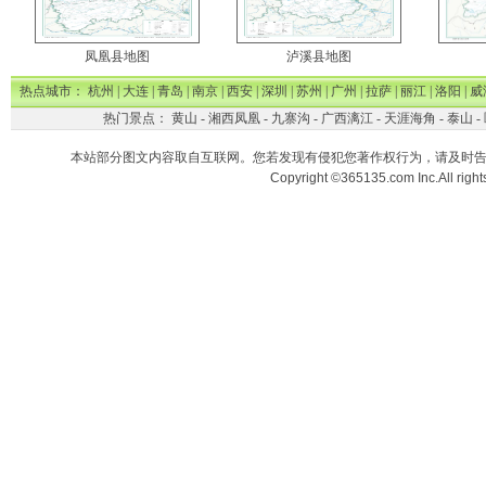
凤凰县地图
泸溪县地图
热点城市：
杭州
|
大连
|
青岛
|
南京
|
西安
|
深圳
|
苏州
|
广州
|
拉萨
|
丽江
|
洛阳
|
威
热门景点：
黄山
-
湘西凤凰
-
九寨沟
-
广西漓江
-
天涯海角
-
泰山
-
本站部分图文内容取自互联网。您若发现有侵犯您著作权行为，请及时
Copyright ©365135.com Inc.All ri