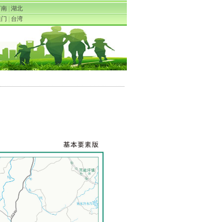
河南
|
湖北
澳门
|
台湾