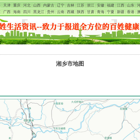
海
|
天津
|
重庆
|
河北
|
山西
|
内蒙古
|
辽宁
|
吉林
|
江苏
|
浙江
|
安徽
|
福建
|
江西
|
山东
|
东
|
广西
|
海南
|
四川
|
黑龙江
|
贵州
|
云南
|
西藏
|
陕西
|
甘肃
|
青海
|
宁夏
|
新疆
|
香港
|
湘乡市地图