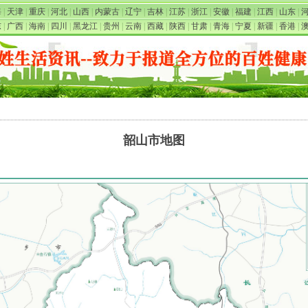
海
|
天津
|
重庆
|
河北
|
山西
|
内蒙古
|
辽宁
|
吉林
|
江苏
|
浙江
|
安徽
|
福建
|
江西
|
山东
|
东
|
广西
|
海南
|
四川
|
黑龙江
|
贵州
|
云南
|
西藏
|
陕西
|
甘肃
|
青海
|
宁夏
|
新疆
|
香港
|
韶山市地图