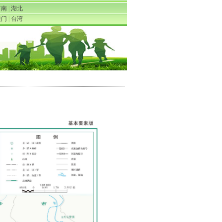
河南
|
湖北
澳门
|
台湾