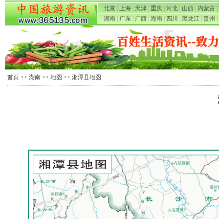
北京
|
上海
|
天津
|
重庆
|
河北
|
山西
|
内蒙古
|
湖南
|
广东
|
广西
|
海南
|
四川
|
黑龙江
|
贵州
|
首页
>>
湖南
>>
地图
>> 湘潭县地图