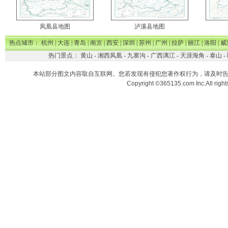
凤凰县地图
泸溪县地图
热点城市：
杭州
|
大连
|
青岛
|
南京
|
西安
|
深圳
|
苏州
|
广州
|
拉萨
|
丽江
|
洛阳
|
威
热门景点：
黄山
-
湘西凤凰
-
九寨沟
-
广西漓江
-
天涯海角
-
泰山
-
本站部分图文内容取自互联网。您若发现有侵犯您著作权行为，请及时
Copyright ©365135.com Inc.All ri