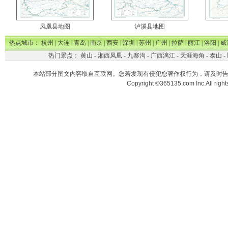
凤凰县地图
泸溪县地图
热点城市：
杭州
|
大连
|
青岛
|
南京
|
西安
|
深圳
|
苏州
|
广州
|
拉萨
|
丽江
|
洛阳
|
威
热门景点：
黄山
-
湘西凤凰
-
九寨沟
-
广西漓江
-
天涯海角
-
泰山
-
本站部分图文内容取自互联网。您若发现有侵犯您著作权行为，请及时
Copyright ©365135.com Inc.All ri