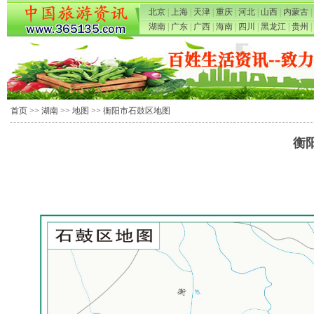
北京
|
上海
|
天津
|
重庆
|
河北
|
山西
|
内蒙古
|
湖南
|
广东
|
广西
|
海南
|
四川
|
黑龙江
|
贵州
|
首页
>>
湖南
>>
地图
>> 衡阳市石鼓区地图
衡