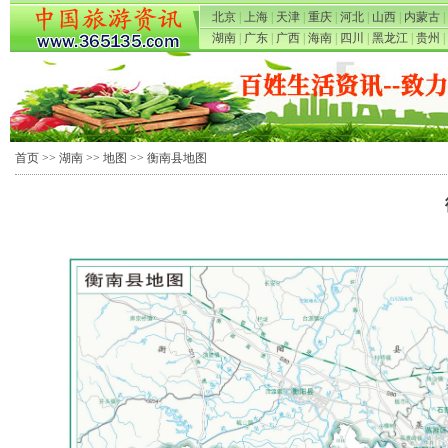
北京
|
上海
|
天津
|
重庆
|
河北
|
山西
|
内蒙古
|
湖南
|
广东
|
广西
|
海南
|
四川
|
黑龙江
|
贵州
|
首页
>>
湖南
>>
地图
>> 衡南县地图