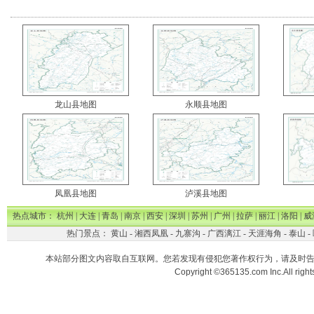
龙山县地图
永顺县地图
凤凰县地图
泸溪县地图
热点城市：
杭州
|
大连
|
青岛
|
南京
|
西安
|
深圳
|
苏州
|
广州
|
拉萨
|
丽江
|
洛阳
|
威
热门景点：
黄山
-
湘西凤凰
-
九寨沟
-
广西漓江
-
天涯海角
-
泰山
-
本站部分图文内容取自互联网。您若发现有侵犯您著作权行为，请及时
Copyright ©365135.com Inc.All ri