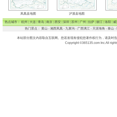
凤凰县地图
泸溪县地图
热点城市：
杭州
|
大连
|
青岛
|
南京
|
西安
|
深圳
|
苏州
|
广州
|
拉萨
|
丽江
|
洛阳
|
威
热门景点：
黄山
-
湘西凤凰
-
九寨沟
-
广西漓江
-
天涯海角
-
泰山
-
本站部分图文内容取自互联网。您若发现有侵犯您著作权行为，请及时
Copyright ©365135.com Inc.All ri