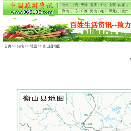
北京
|
上海
|
天津
|
重庆
|
河北
|
山西
|
内蒙古
|
湖南
|
广东
|
广西
|
海南
|
四川
|
黑龙江
|
贵州
|
首页
>>
湖南
>>
地图
>> 衡山县地图