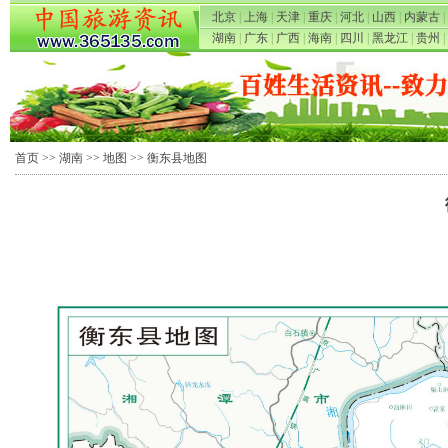
北京
|
上海
|
天津
|
重庆
|
河北
|
山西
|
内蒙古
|
湖南
|
广东
|
广西
|
海南
|
四川
|
黑龙江
|
贵州
|
首页
>>
湖南
>>
地图
>> 衡东县地图