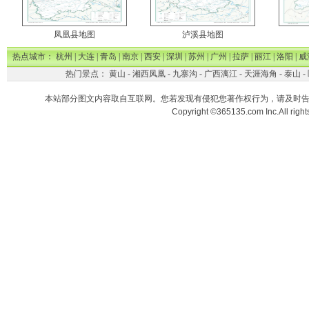
凤凰县地图
泸溪县地图
热点城市：
杭州
|
大连
|
青岛
|
南京
|
西安
|
深圳
|
苏州
|
广州
|
拉萨
|
丽江
|
洛阳
|
威
热门景点：
黄山
-
湘西凤凰
-
九寨沟
-
广西漓江
-
天涯海角
-
泰山
-
本站部分图文内容取自互联网。您若发现有侵犯您著作权行为，请及时
Copyright ©365135.com Inc.All ri