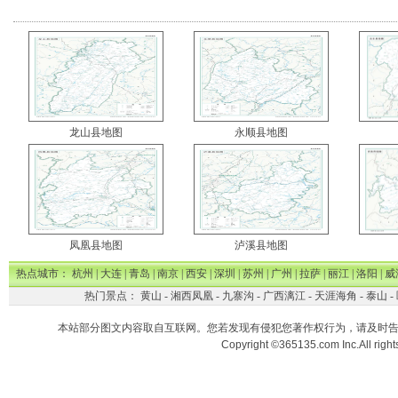
龙山县地图
永顺县地图
凤凰县地图
泸溪县地图
热点城市：
杭州
|
大连
|
青岛
|
南京
|
西安
|
深圳
|
苏州
|
广州
|
拉萨
|
丽江
|
洛阳
|
威
热门景点：
黄山
-
湘西凤凰
-
九寨沟
-
广西漓江
-
天涯海角
-
泰山
-
本站部分图文内容取自互联网。您若发现有侵犯您著作权行为，请及时
Copyright ©365135.com Inc.All ri