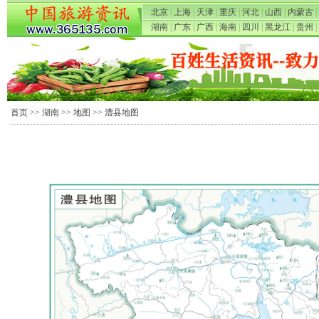
北京
|
上海
|
天津
|
重庆
|
河北
|
山西
|
内蒙古
|
湖南
|
广东
|
广西
|
海南
|
四川
|
黑龙江
|
贵州
|
首页
>>
湖南
>>
地图
>> 澧县地图