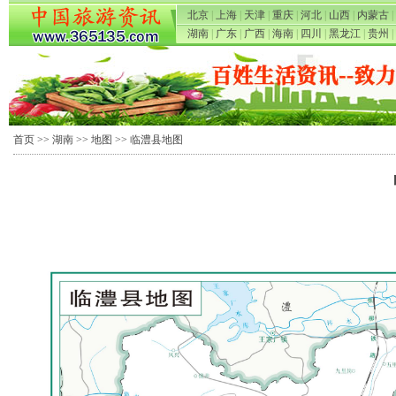
北京
|
上海
|
天津
|
重庆
|
河北
|
山西
|
内蒙古
|
湖南
|
广东
|
广西
|
海南
|
四川
|
黑龙江
|
贵州
|
首页
>>
湖南
>>
地图
>> 临澧县地图