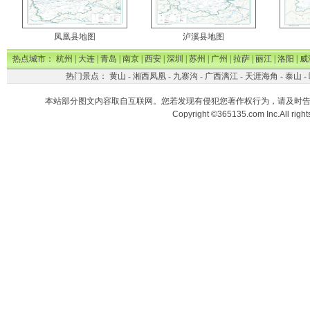
凤凰县地图
泸溪县地图
热点城市：
杭州
|
大连
|
青岛
|
南京
|
西安
|
深圳
|
苏州
|
广州
|
拉萨
|
丽江
|
洛阳
|
威
热门景点：
黄山
-
湘西凤凰
-
九寨沟
-
广西漓江
-
天涯海角
-
泰山
-
本站部分图文内容取自互联网。您若发现有侵犯您著作权行为，请及时
Copyright ©365135.com Inc.All ri