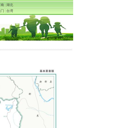
河南
|
湖北
澳门
|
台湾