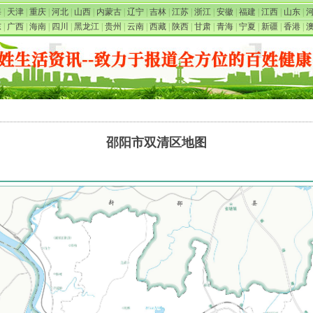
海
|
天津
|
重庆
|
河北
|
山西
|
内蒙古
|
辽宁
|
吉林
|
江苏
|
浙江
|
安徽
|
福建
|
江西
|
山东
|
东
|
广西
|
海南
|
四川
|
黑龙江
|
贵州
|
云南
|
西藏
|
陕西
|
甘肃
|
青海
|
宁夏
|
新疆
|
香港
|
邵阳市双清区地图