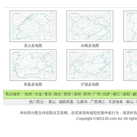
龙山县地图
永顺县地图
凤凰县地图
泸溪县地图
热点城市：
杭州
|
大连
|
青岛
|
南京
|
西安
|
深圳
|
苏州
|
广州
|
拉萨
|
丽江
|
洛阳
|
威
热门景点：
黄山
-
湘西凤凰
-
九寨沟
-
广西漓江
-
天涯海角
-
泰山
-
本站部分图文内容取自互联网。您若发现有侵犯您著作权行为，请及时
Copyright ©365135.com Inc.All ri