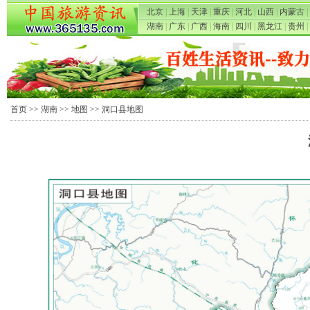
北京
|
上海
|
天津
|
重庆
|
河北
|
山西
|
内蒙古
|
湖南
|
广东
|
广西
|
海南
|
四川
|
黑龙江
|
贵州
|
首页
>>
湖南
>>
地图
>> 洞口县地图