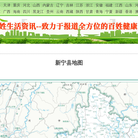
海
|
天津
|
重庆
|
河北
|
山西
|
内蒙古
|
辽宁
|
吉林
|
江苏
|
浙江
|
安徽
|
福建
|
江西
|
山东
|
东
|
广西
|
海南
|
四川
|
黑龙江
|
贵州
|
云南
|
西藏
|
陕西
|
甘肃
|
青海
|
宁夏
|
新疆
|
香港
|
新宁县地图