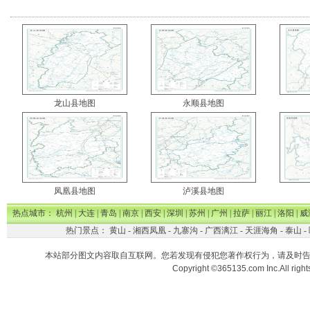
龙山县地图
永顺县地图
凤凰县地图
泸溪县地图
热点城市：
杭州
|
大连
|
青岛
|
南京
|
西安
|
深圳
|
苏州
|
广州
|
拉萨
|
丽江
|
洛阳
|
威
热门景点：
黄山
-
湘西凤凰
-
九寨沟
-
广西漓江
-
天涯海角
-
泰山
-
本站部分图文内容取自互联网。您若发现有侵犯您著作权行为，请及时
Copyright ©365135.com Inc.All ri