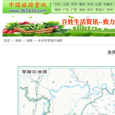
北京
|
上海
|
天津
|
重庆
|
河北
|
山西
|
内蒙古
|
湖南
|
广东
|
广西
|
海南
|
四川
|
黑龙江
|
贵州
|
首页
>>
湖南
>>
地图
>> 永州市零陵区地图
永