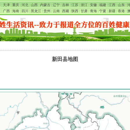
海
|
天津
|
重庆
|
河北
|
山西
|
内蒙古
|
辽宁
|
吉林
|
江苏
|
浙江
|
安徽
|
福建
|
江西
|
山东
|
东
|
广西
|
海南
|
四川
|
黑龙江
|
贵州
|
云南
|
西藏
|
陕西
|
甘肃
|
青海
|
宁夏
|
新疆
|
香港
|
新田县地图