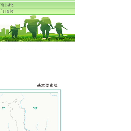
河南
|
湖北
澳门
|
台湾