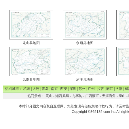
龙山县地图
永顺县地图
凤凰县地图
泸溪县地图
热点城市：
杭州
|
大连
|
青岛
|
南京
|
西安
|
深圳
|
苏州
|
广州
|
拉萨
|
丽江
|
洛阳
|
威
热门景点：
黄山
-
湘西凤凰
-
九寨沟
-
广西漓江
-
天涯海角
-
泰山
-
本站部分图文内容取自互联网。您若发现有侵犯您著作权行为，请及时
Copyright ©365135.com Inc.All ri