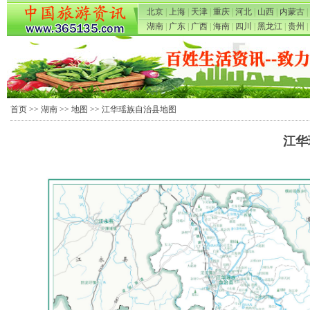
北京
|
上海
|
天津
|
重庆
|
河北
|
山西
|
内蒙古
|
湖南
|
广东
|
广西
|
海南
|
四川
|
黑龙江
|
贵州
|
首页
>>
湖南
>>
地图
>> 江华瑶族自治县地图
江华