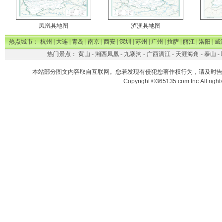
凤凰县地图
泸溪县地图
热点城市：
杭州
|
大连
|
青岛
|
南京
|
西安
|
深圳
|
苏州
|
广州
|
拉萨
|
丽江
|
洛阳
|
威
热门景点：
黄山
-
湘西凤凰
-
九寨沟
-
广西漓江
-
天涯海角
-
泰山
-
本站部分图文内容取自互联网。您若发现有侵犯您著作权行为，请及时
Copyright ©365135.com Inc.All ri