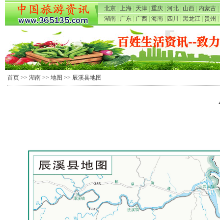
北京
|
上海
|
天津
|
重庆
|
河北
|
山西
|
内蒙古
|
湖南
|
广东
|
广西
|
海南
|
四川
|
黑龙江
|
贵州
|
首页
>>
湖南
>>
地图
>> 辰溪县地图