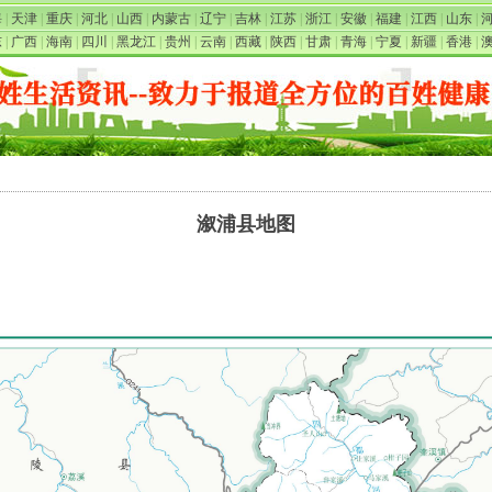
海
|
天津
|
重庆
|
河北
|
山西
|
内蒙古
|
辽宁
|
吉林
|
江苏
|
浙江
|
安徽
|
福建
|
江西
|
山东
|
东
|
广西
|
海南
|
四川
|
黑龙江
|
贵州
|
云南
|
西藏
|
陕西
|
甘肃
|
青海
|
宁夏
|
新疆
|
香港
|
溆浦县地图