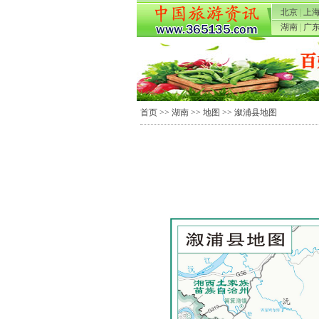
北京
|
上
湖南
|
广
首页
>>
湖南
>>
地图
>> 溆浦县地图