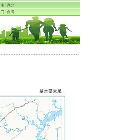
河南
|
湖北
澳门
|
台湾