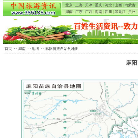
北京
|
上海
|
天津
|
重庆
|
河北
|
山西
|
内蒙古
|
湖南
|
广东
|
广西
|
海南
|
四川
|
黑龙江
|
贵州
|
首页
>>
湖南
>>
地图
>> 麻阳苗族自治县地图
麻阳