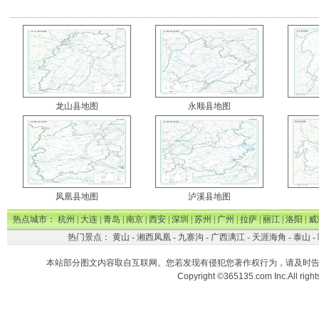
龙山县地图
永顺县地图
凤凰县地图
泸溪县地图
热点城市：
杭州
|
大连
|
青岛
|
南京
|
西安
|
深圳
|
苏州
|
广州
|
拉萨
|
丽江
|
洛阳
|
威
热门景点：
黄山
-
湘西凤凰
-
九寨沟
-
广西漓江
-
天涯海角
-
泰山
-
本站部分图文内容取自互联网。您若发现有侵犯您著作权行为，请及时
Copyright ©365135.com Inc.All ri