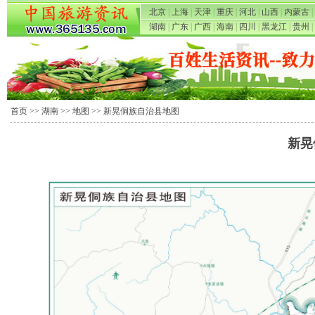
北京
|
上海
|
天津
|
重庆
|
河北
|
山西
|
内蒙古
|
湖南
|
广东
|
广西
|
海南
|
四川
|
黑龙江
|
贵州
|
首页
>>
湖南
>>
地图
>> 新晃侗族自治县地图
新晃