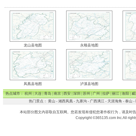
龙山县地图
永顺县地图
凤凰县地图
泸溪县地图
热点城市：
杭州
|
大连
|
青岛
|
南京
|
西安
|
深圳
|
苏州
|
广州
|
拉萨
|
丽江
|
洛阳
|
威
热门景点：
黄山
-
湘西凤凰
-
九寨沟
-
广西漓江
-
天涯海角
-
泰山
-
本站部分图文内容取自互联网。您若发现有侵犯您著作权行为，请及时
Copyright ©365135.com Inc.All ri