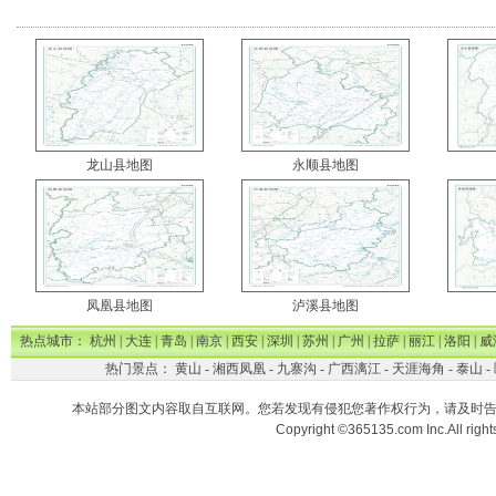
龙山县地图
永顺县地图
凤凰县地图
泸溪县地图
热点城市：
杭州
|
大连
|
青岛
|
南京
|
西安
|
深圳
|
苏州
|
广州
|
拉萨
|
丽江
|
洛阳
|
威
热门景点：
黄山
-
湘西凤凰
-
九寨沟
-
广西漓江
-
天涯海角
-
泰山
-
本站部分图文内容取自互联网。您若发现有侵犯您著作权行为，请及时
Copyright ©365135.com Inc.All ri