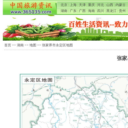
北京
|
上海
|
天津
|
重庆
|
河北
|
山西
|
内蒙古
|
湖南
|
广东
|
广西
|
海南
|
四川
|
黑龙江
|
贵州
|
首页
>>
湖南
>>
地图
>> 张家界市永定区地图
张家