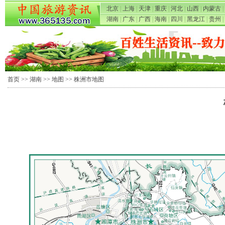
北京
|
上海
|
天津
|
重庆
|
河北
|
山西
|
内蒙古
|
湖南
|
广东
|
广西
|
海南
|
四川
|
黑龙江
|
贵州
|
首页
>>
湖南
>>
地图
>> 株洲市地图