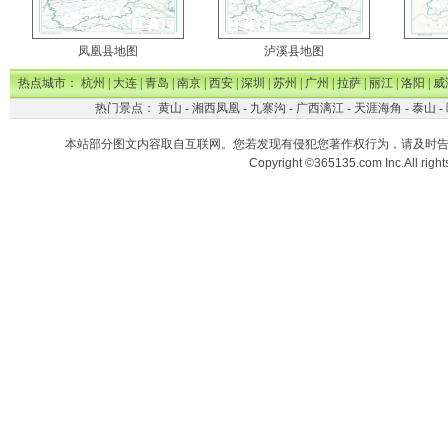
凤凰县地图
泸溪县地图
热点城市：
杭州
|
大连
|
青岛
|
南京
|
西安
|
深圳
|
苏州
|
广州
|
拉萨
|
丽江
|
洛阳
|
威
热门景点：
黄山
-
湘西凤凰
-
九寨沟
-
广西漓江
-
天涯海角
-
泰山
-
本站部分图文内容取自互联网。您若发现有侵犯您著作权行为，请及时
Copyright ©365135.com Inc.All ri