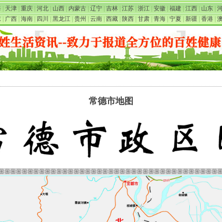
海
|
天津
|
重庆
|
河北
|
山西
|
内蒙古
|
辽宁
|
吉林
|
江苏
|
浙江
|
安徽
|
福建
|
江西
|
山东
|
东
|
广西
|
海南
|
四川
|
黑龙江
|
贵州
|
云南
|
西藏
|
陕西
|
甘肃
|
青海
|
宁夏
|
新疆
|
香港
|
常德市地图