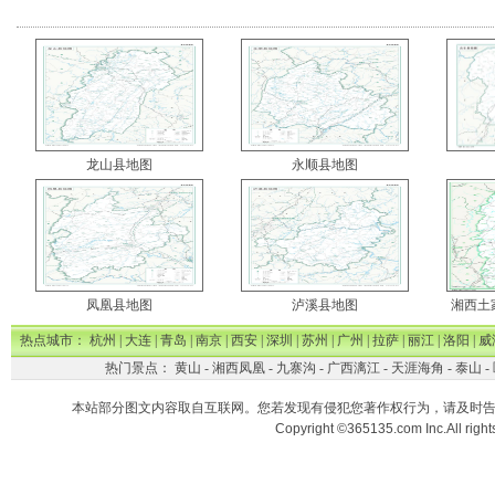
龙山县地图
永顺县地图
凤凰县地图
泸溪县地图
湘西土
热点城市：
杭州
|
大连
|
青岛
|
南京
|
西安
|
深圳
|
苏州
|
广州
|
拉萨
|
丽江
|
洛阳
|
威
热门景点：
黄山
-
湘西凤凰
-
九寨沟
-
广西漓江
-
天涯海角
-
泰山
-
本站部分图文内容取自互联网。您若发现有侵犯您著作权行为，请及时
Copyright ©365135.com Inc.All ri