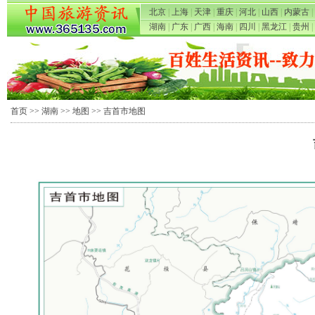
北京
|
上海
|
天津
|
重庆
|
河北
|
山西
|
内蒙古
|
湖南
|
广东
|
广西
|
海南
|
四川
|
黑龙江
|
贵州
|
首页
>>
湖南
>>
地图
>> 吉首市地图