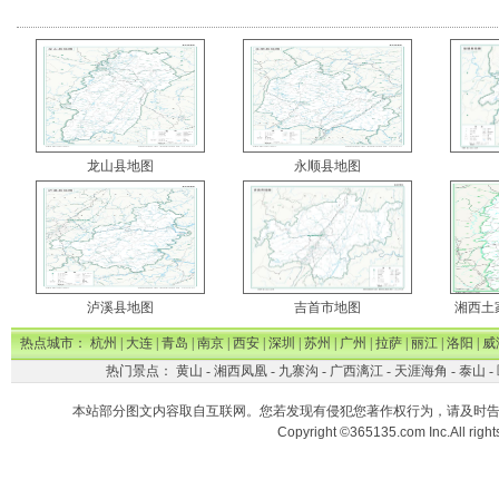
龙山县地图
永顺县地图
泸溪县地图
吉首市地图
湘西土
热点城市：
杭州
|
大连
|
青岛
|
南京
|
西安
|
深圳
|
苏州
|
广州
|
拉萨
|
丽江
|
洛阳
|
威
热门景点：
黄山
-
湘西凤凰
-
九寨沟
-
广西漓江
-
天涯海角
-
泰山
-
本站部分图文内容取自互联网。您若发现有侵犯您著作权行为，请及时
Copyright ©365135.com Inc.All ri