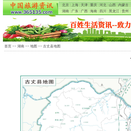
北京
|
上海
|
天津
|
重庆
|
河北
|
山西
|
内蒙古
|
湖南
|
广东
|
广西
|
海南
|
四川
|
黑龙江
|
贵州
|
首页
>>
湖南
>>
地图
>> 古丈县地图