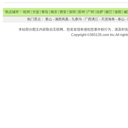
热点城市：
杭州
|
大连
|
青岛
|
南京
|
西安
|
深圳
|
苏州
|
广州
|
拉萨
|
丽江
|
洛阳
|
威
热门景点：
黄山
-
湘西凤凰
-
九寨沟
-
广西漓江
-
天涯海角
-
泰山
-
本站部分图文内容取自互联网。您若发现有侵犯您著作权行为，请及时
Copyright ©365135.com Inc.All ri