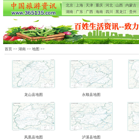
北京
|
上海
|
天津
|
重庆
|
河北
|
山西
|
内蒙古
|
湖南
|
广东
|
广西
|
海南
|
四川
|
黑龙江
|
贵州
|
首页
>>
湖南
>>
地图
>>
龙山县地图
永顺县地图
凤凰县地图
泸溪县地图