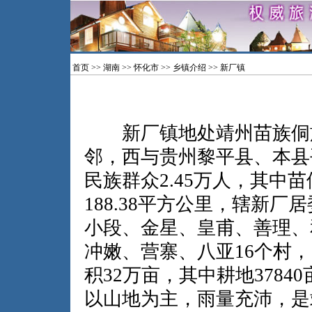
首页
>>
湖南
>>
怀化市
>>
乡镇介绍
>> 新厂镇
新厂镇地处靖州苗族侗族
邻，西与贵州黎平县、本县
民族群众2.45万人，其中苗
188.38平方公里，辖新
小段、金星、皇甫、善理、
冲嫩、营寨、八亚16个村，1
积32万亩，其中耕地378
以山地为主，雨量充沛，是