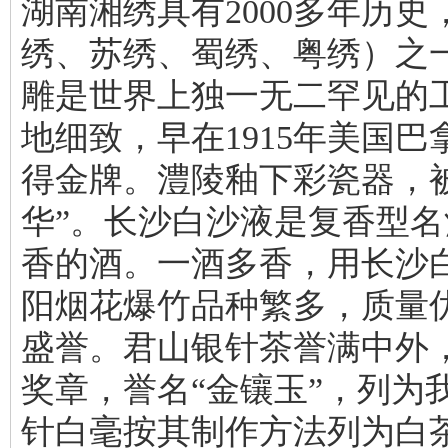
湖南湘绣具有2000多年历
绣、苏绣、蜀绣、粤绣）之
雕是世界上独一无二罕见的
地细致，早在1915年美国
得金牌。澧陵釉下彩瓷器，
华”。长沙白沙液是复香型
香的酒。一酒多香，用长沙
阳烟花爆竹品种繁多，质量优
盛誉。君山银针茶誉满中外
奖章，誉名“金镶玉”，列为
针白毫按其制作方法列为白