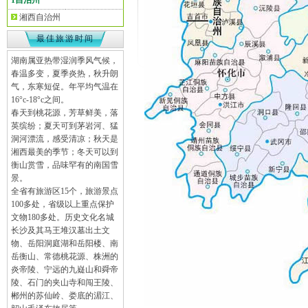
1自治州
湘西自治州
最佳旅游时间
湖南属亚热带湿润季风气候，
春温多变，夏季炎热，秋升朗
气，东寒短促。年平均气温在
16°c-18°c之间。
春天到桃花源，芳草鲜美，落
英缤纷；夏天可到茅岩河、猛
洞河漂流，感受清凉；秋天是
湘西最美的季节；冬天可以到
衡山赏雪，品味罕有的南国雪
景。
全省有旅游区15个，旅游景点
100多处，省级以上重点保护
文物180多处。历史文化名城
长沙及其马王堆汉墓出土文
物、岳阳洞庭湖和岳阳楼、南
岳衡山、常德桃花源、株洲的
炎帝陵、宁远的九嶷山和舜帝
陵、石门的夹山寺和闯王陵、
郴州的苏仙岭、娄底的湄江、