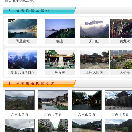
韶山毛泽东故居等。
湖南的景区景点
凤凰古城
衡山
天门山
黄龙洞
崀山风景名胜区
炎帝陵
土家风情园
天心阁
湖南旅游风景图片
吉首市美景
吉首市美景
吉首市美景
吉首市美景