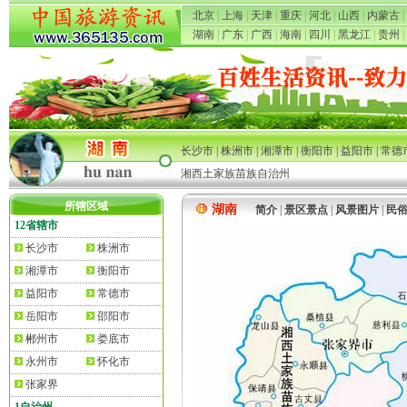
北京
|
上海
|
天津
|
重庆
|
河北
|
山西
|
内蒙古
|
湖南
|
广东
|
广西
|
海南
|
四川
|
黑龙江
|
贵州
|
长沙市
|
株洲市
|
湘潭市
|
衡阳市
|
益阳市
|
常德
湘西土家族苗族自治州
所辖区域
湖南
简介
|
景区景点
|
风景图片
|
民
12省辖市
长沙市
株洲市
湘潭市
衡阳市
益阳市
常德市
岳阳市
邵阳市
郴州市
娄底市
永州市
怀化市
张家界