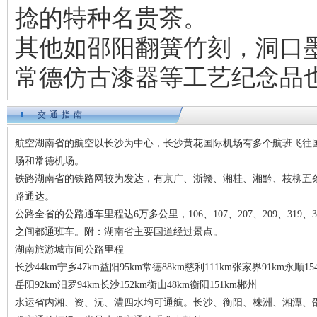
捻的特种名贵茶。
其他如邵阳翻簧竹刻，洞口
常德仿古漆器等工艺纪念品
交通指南
航空湖南省的航空以长沙为中心，长沙黄花国际机场有多个航班飞往
场和常德机场。
铁路湖南省的铁路网较为发达，有京广、浙赣、湘桂、湘黔、枝柳五
路通达。
公路全省的公路通车里程达6万多公里，106、107、207、209、31
之间都通班车。附：湖南省主要国道经过景点。
湖南旅游城市间公路里程
长沙44km宁乡47km益阳95km常德88km慈利111km张家界91km永顺15
岳阳92km汨罗94km长沙152km衡山48km衡阳151km郴州
水运省内湘、资、沅、澧四水均可通航。长沙、衡阳、株洲、湘潭、