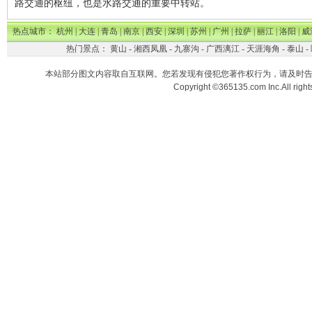
路交通的枢纽，也是水路交通的重要中转站。
热点城市：
杭州
|
大连
|
青岛
|
南京
|
西安
|
深圳
|
苏州
|
广州
|
拉萨
|
丽江
|
洛阳
|
威
热门景点：
黄山
-
湘西凤凰
-
九寨沟
-
广西漓江
-
天涯海角
-
泰山
-
本站部分图文内容取自互联网。您若发现有侵犯您著作权行为，请及时
Copyright ©365135.com Inc.All ri