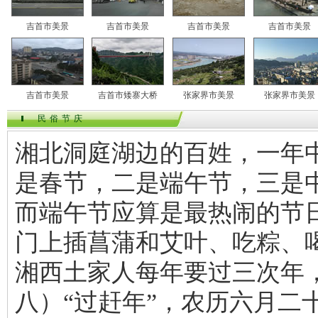
吉首市美景
吉首市美景
吉首市美景
吉首市美景
吉首市美景
吉首市矮寨大桥
张家界市美景
张家界市美景
民俗节庆
湘北洞庭湖边的百姓，一年
是春节，二是端午节，三是
而端午节应算是最热闹的节
门上插菖蒲和艾叶、吃粽、
湘西土家人每年要过三次年
八）“过赶年”，农历六月二