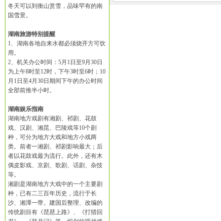
冬天可以到衡山赏雪，品味罕有的南
国雪景。
湖南旅游特别提醒
1、湖南各地自来水都必须烧开方可饮
用。
2、机关办公时间：5月1日至9月30日
为上午8时至12时，下午3时至6时；10
月1日至4月30日期间下午的办公时间
全部前推半小时。
湖南娱乐指南
湖南地方戏剧有湘剧、祁剧、花鼓
戏、汉剧、湘昆、巴陵戏等10个剧
种，可分为地方大戏和地方小戏两
类。前者一湘剧、祁剧影响最大；后
者以花鼓戏最为流行。此外，还有木
偶皮影戏、京剧、歌剧、话剧、杂技
等。
湘剧是湖南地方大戏中的一个主要剧
种，已有二三百年历史，流行于长
沙、湘潭一带。建国后整理、改编的
传统剧目有《琵琶上路》、《打猎回