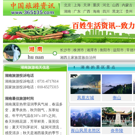
北京
|
上海
|
天津
|
重庆
|
河北
|
山西
|
内蒙古
|
湖南
|
广东
|
广西
|
海南
|
四川
|
黑龙江
|
贵州
|
长沙市
|
株洲市
|
湘潭市
|
衡阳市
|
益阳市
|
常德
湘西土家族苗族自治州
湖南的景区景点
湖南旅游相关信息
湖南旅游投诉电话
湖南旅游投诉电话：0731-4717614
国家旅游投诉电话：010-65275315
凤凰古城
衡山
湖南最佳旅游时间
湖南属亚热带湿润季风气候，春温多
变，夏季炎热，秋升朗气，东寒短
促。年平均气温在16°c-18°c之间。
春天到桃花源，芳草鲜美，落英缤
纷；夏天可到茅岩河、猛洞河漂流，
崀山风景名胜区
炎帝陵
感受清凉；秋天是湘西最美的季节；