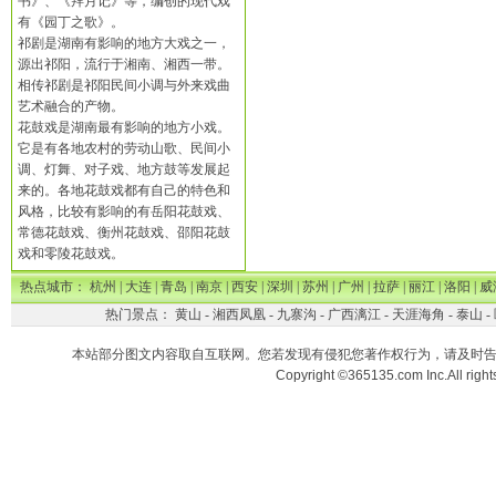
书》、《拜月记》等，编创的现代戏
有《园丁之歌》。
祁剧是湖南有影响的地方大戏之一，
源出祁阳，流行于湘南、湘西一带。
相传祁剧是祁阳民间小调与外来戏曲
艺术融合的产物。
花鼓戏是湖南最有影响的地方小戏。
它是有各地农村的劳动山歌、民间小
调、灯舞、对子戏、地方鼓等发展起
来的。各地花鼓戏都有自己的特色和
风格，比较有影响的有岳阳花鼓戏、
常德花鼓戏、衡州花鼓戏、邵阳花鼓
戏和零陵花鼓戏。
热点城市：
杭州
|
大连
|
青岛
|
南京
|
西安
|
深圳
|
苏州
|
广州
|
拉萨
|
丽江
|
洛阳
|
威
热门景点：
黄山
-
湘西凤凰
-
九寨沟
-
广西漓江
-
天涯海角
-
泰山
-
本站部分图文内容取自互联网。您若发现有侵犯您著作权行为，请及时
Copyright ©365135.com Inc.All ri