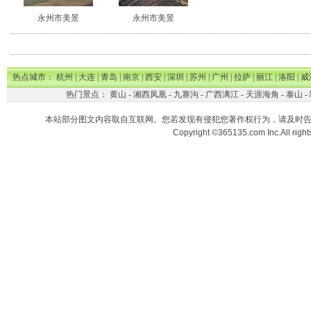
永州市美景
永州市美景
热点城市：
杭州
|
大连
|
青岛
|
南京
|
西安
|
深圳
|
苏州
|
广州
|
拉萨
|
丽江
|
洛阳
|
威
热门景点：
黄山
-
湘西凤凰
-
九寨沟
-
广西漓江
-
天涯海角
-
泰山
-
本站部分图文内容取自互联网。您若发现有侵犯您著作权行为，请及时
Copyright ©365135.com Inc.All ri