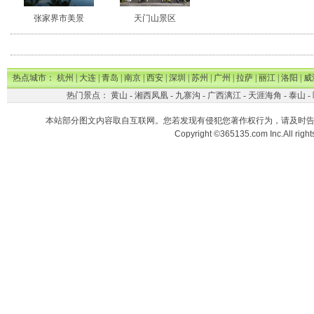
张家界市美景
天门山景区
热点城市：
杭州
|
大连
|
青岛
|
南京
|
西安
|
深圳
|
苏州
|
广州
|
拉萨
|
丽江
|
洛阳
|
威
热门景点：
黄山
-
湘西凤凰
-
九寨沟
-
广西漓江
-
天涯海角
-
泰山
-
本站部分图文内容取自互联网。您若发现有侵犯您著作权行为，请及时
Copyright ©365135.com Inc.All ri