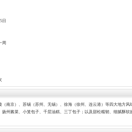
5日
一周
次
陵（南京）、苏锡（苏州、无锡）、徐海（徐州、连云港）等四大地方风
、扬州酱菜、小笼包子、千层油糕、三丁包子；以及甜松糯韧、细腻酥软