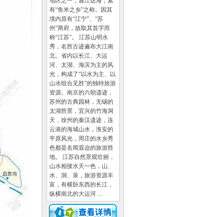
地区之一，通江达海，素
有“鱼米之乡”之称。因其
境内原有“江宁”、“苏
州”两府，故取其首字而
称“江苏”。 江苏山明水
秀，名胜古迹遍布大江南
北。省内以长江、大运
河、太湖、海滨为主的风
光，构成了“以水为主、以
山水组合见胜”的独特旅游
资源。南京的六朝遗迹，
苏州的古典园林，无锡的
太湖胜景，宜兴的竹海洞
天，徐州的秦汉遗迹，连
云港的海城山水，淮安的
平原风光，周庄的水乡秀
色都是名闻遐迩的旅游胜
地。 江苏自然景观壮丽，
山水相接水天一色，山、
水、洞、泉，旅游资源丰
富，有横卧东西的长江，
纵横南北的大运河 ....