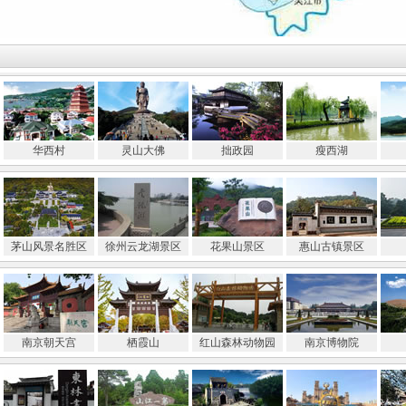
华西村
灵山大佛
拙政园
瘦西湖
茅山风景名胜区
徐州云龙湖景区
花果山景区
惠山古镇景区
南京朝天宫
栖霞山
红山森林动物园
南京博物院