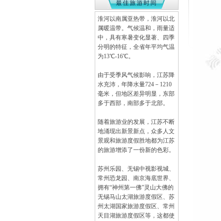
最佳旅游时间
淮河以南属亚热带，淮河以北
属暖温带。气候温和，雨量适
中，具有寒暑变化显著、四季
分明的特征，全省年平均气温
为13℃-16℃。
由于受季风气候影响，江苏降
水充沛，年降水量724－1210
毫米，但地区差异明显，东部
多于西部，南部多于北部。
随着旅游业的发展，江苏不断
地涌现出新景新点，众多人文
景观和旅游度假胜地都为江苏
的旅游增添了一份新的色彩。
苏州乐园、无锡中视影视城、
常州恐龙园、南京海底世界、
拥有“神州第一佛”灵山大佛的
无锡马山太湖旅游度假区、苏
州太湖国家旅游度假区、常州
天目湖旅游度假区等，这都使