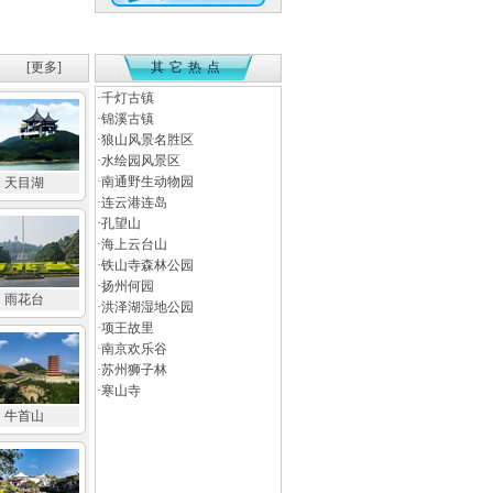
[更多]
其它热点
·
千灯古镇
·
锦溪古镇
·
狼山风景名胜区
·
水绘园风景区
·
南通野生动物园
天目湖
·
连云港连岛
·
孔望山
·
海上云台山
·
铁山寺森林公园
·
扬州何园
雨花台
·
洪泽湖湿地公园
·
项王故里
·
南京欢乐谷
·
苏州狮子林
·
寒山寺
牛首山