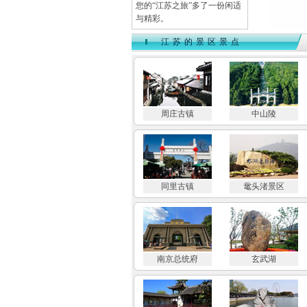
您的“江苏之旅”多了一份闲适
与精彩。
江苏的景区景点
周庄古镇
中山陵
同里古镇
鼋头渚景区
南京总统府
玄武湖