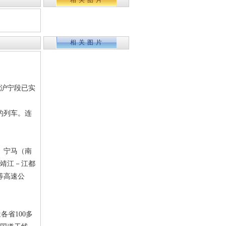
相关图片
相关图片
路沪宁段已实
的列车。连
、宁马（南
－靖江－江都
等高速公
省100多