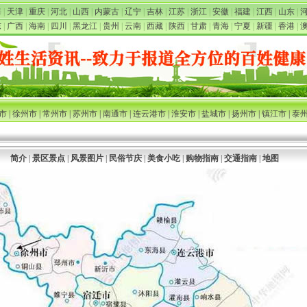
海
|
天津
|
重庆
|
河北
|
山西
|
内蒙古
|
辽宁
|
吉林
|
江苏
|
浙江
|
安徽
|
福建
|
江西
|
山东
|
东
|
广西
|
海南
|
四川
|
黑龙江
|
贵州
|
云南
|
西藏
|
陕西
|
甘肃
|
青海
|
宁夏
|
新疆
|
香港
|
市
|
徐州市
|
常州市
|
苏州市
|
南通市
|
连云港市
|
淮安市
|
盐城市
|
扬州市
|
镇江市
|
泰
简介
|
景区景点
|
风景图片
|
民俗节庆
|
美食小吃
|
购物指南
|
交通指南
|
地图