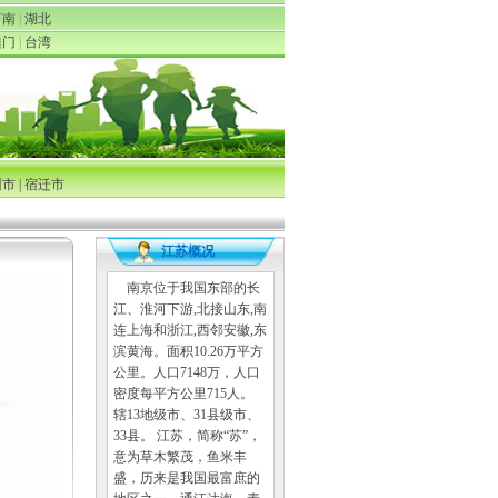
河南
|
湖北
澳门
|
台湾
州市
|
宿迁市
江苏概况
南京位于我国东部的长
江、淮河下游,北接山东,南
连上海和浙江,西邻安徽,东
滨黄海。面积10.26万平方
公里。人口7148万，人口
密度每平方公里715人。
辖13地级市、31县级市、
33县。 江苏，简称“苏”，
意为草木繁茂，鱼米丰
盛，历来是我国最富庶的