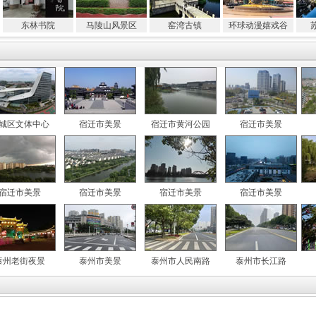
东林书院
马陵山风景区
窑湾古镇
环球动漫嬉戏谷
城区文体中心
宿迁市美景
宿迁市黄河公园
宿迁市美景
宿迁市美景
宿迁市美景
宿迁市美景
宿迁市美景
泰州老街夜景
泰州市美景
泰州市人民南路
泰州市长江路