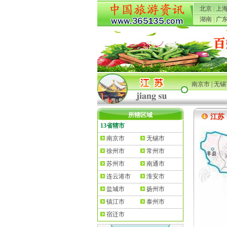
北京
|
上
湖南
|
广
南京市
|
无锡
所辖区域
江苏
13省辖市
南京市
无锡市
徐州市
常州市
苏州市
南通市
连云港市
淮安市
盐城市
扬州市
镇江市
泰州市
宿迁市