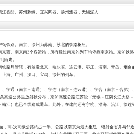
镇江香醋、苏州刺绣、宜兴陶器、扬州漆器，无锡泥人
宁铜铁路。南京、徐州为苏南、苏北的铁路枢纽。
南京西、南京南3个客运站，所有经过南京的列车均停靠南京站。京沪铁
随到随走。
南铁路局管辖，有始发北京、哈尔滨、连云港、枣庄、济南、青岛、烟台
、上海、广州、汉口、宝鸡、徐州的列车。
）、宁通（南京－南通）、宁连（南京－连云港）、宁合（南京－合肥）
6条高速公路呈放射状分布，京沪高速公路江苏段（无锡－江阴长江大桥
－靖江）也已全线建成通车。此外，在建的还有宁杭、沿海、沿江、徐连
路面，高-次高级公路约占一半。公路以南京为最大枢纽，辐射全省并与邻近各