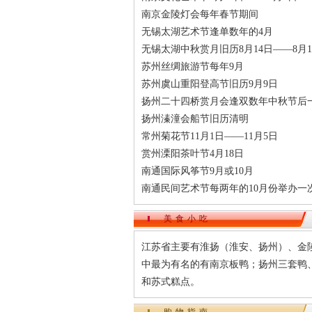
南京金陵灯会每年春节期间
无锡太湖艺术节逢单数年的4月
无锡太湖中秋赏月旧历8月14日——8月1
苏州丝绸旅游节每年9月
苏州虞山重阳登高节旧历9月9日
扬州二十四桥赏月会逢双数年中秋节后
扬州溱潼会船节旧历清明
常州菊花节11月1日——11月5日
赏州溧阳茶叶节4月18日
南通国际风筝节9月或10月
南通民间艺术节每两年的10月份举办一
美食小吃
江苏省主要有淮扬（淮安、扬州）、金
中最为有名的有南京板鸭；扬州三套鸭
和苏式糕点。