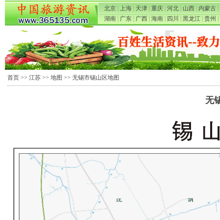
北京
|
上海
|
天津
|
重庆
|
河北
|
山西
|
内蒙古
|
湖南
|
广东
|
广西
|
海南
|
四川
|
黑龙江
|
贵州
|
首页
>>
江苏
>>
地图
>> 无锡市锡山区地图
无