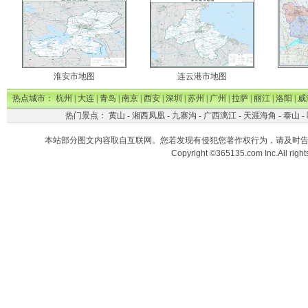
淮安市地图
连云港市地图
热点城市：
杭州
|
大连
|
青岛
|
南京
|
西安
|
深圳
|
苏州
|
广州
|
拉萨
|
丽江
|
洛阳
|
威
热门景点：
黄山
-
湘西凤凰
-
九寨沟
-
广西漓江
-
天涯海角
-
泰山
-
本站部分图文内容取自互联网。您若发现有侵犯您著作权行为，请及时
Copyright ©365135.com Inc.All ri