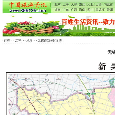
北京
|
上海
|
天津
|
重庆
|
河北
|
山西
|
内蒙古
|
湖南
|
广东
|
广西
|
海南
|
四川
|
黑龙江
|
贵州
|
首页
>>
江苏
>>
地图
>> 无锡市新吴区地图
无