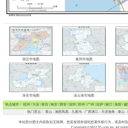
宿迁市地图
泰州市地图
淮安市地图
连云港市地图
热点城市：
杭州
|
大连
|
青岛
|
南京
|
西安
|
深圳
|
苏州
|
广州
|
拉萨
|
丽江
|
洛阳
|
威
热门景点：
黄山
-
湘西凤凰
-
九寨沟
-
广西漓江
-
天涯海角
-
泰山
-
本站部分图文内容取自互联网。您若发现有侵犯您著作权行为，请及时
Copyright ©365135.com Inc.All ri