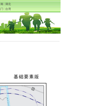
河南
|
湖北
澳门
|
台湾