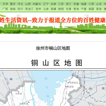
海
|
天津
|
重庆
|
河北
|
山西
|
内蒙古
|
辽宁
|
吉林
|
江苏
|
浙江
|
安徽
|
福建
|
江西
|
山东
|
东
|
广西
|
海南
|
四川
|
黑龙江
|
贵州
|
云南
|
西藏
|
陕西
|
甘肃
|
青海
|
宁夏
|
新疆
|
香港
|
徐州市铜山区地图