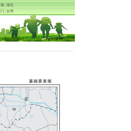
河南
|
湖北
澳门
|
台湾