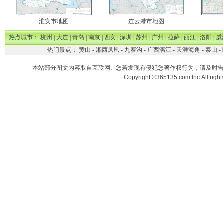
淮安市地图
连云港市地图
热点城市：
杭州
|
大连
|
青岛
|
南京
|
西安
|
深圳
|
苏州
|
广州
|
拉萨
|
丽江
|
洛阳
|
威
热门景点：
黄山
-
湘西凤凰
-
九寨沟
-
广西漓江
-
天涯海角
-
泰山
-
本站部分图文内容取自互联网。您若发现有侵犯您著作权行为，请及时
Copyright ©365135.com Inc.All ri