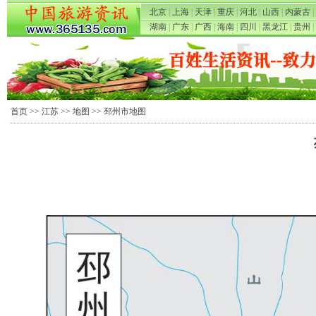
北京
|
上海
|
天津
|
重庆
|
河北
|
山西
|
内蒙古
|
湖南
|
广东
|
广西
|
海南
|
四川
|
黑龙江
|
贵州
|
首页
>>
江苏
>>
地图
>> 邳州市地图