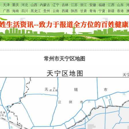
海
|
天津
|
重庆
|
河北
|
山西
|
内蒙古
|
辽宁
|
吉林
|
江苏
|
浙江
|
安徽
|
福建
|
江西
|
山东
|
东
|
广西
|
海南
|
四川
|
黑龙江
|
贵州
|
云南
|
西藏
|
陕西
|
甘肃
|
青海
|
宁夏
|
新疆
|
香港
|
常州市天宁区地图