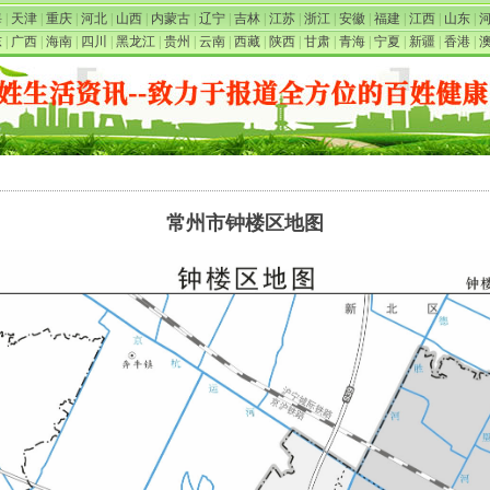
海
|
天津
|
重庆
|
河北
|
山西
|
内蒙古
|
辽宁
|
吉林
|
江苏
|
浙江
|
安徽
|
福建
|
江西
|
山东
|
东
|
广西
|
海南
|
四川
|
黑龙江
|
贵州
|
云南
|
西藏
|
陕西
|
甘肃
|
青海
|
宁夏
|
新疆
|
香港
|
常州市钟楼区地图