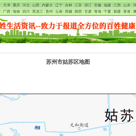
海
|
天津
|
重庆
|
河北
|
山西
|
内蒙古
|
辽宁
|
吉林
|
江苏
|
浙江
|
安徽
|
福建
|
江西
|
山东
|
东
|
广西
|
海南
|
四川
|
黑龙江
|
贵州
|
云南
|
西藏
|
陕西
|
甘肃
|
青海
|
宁夏
|
新疆
|
香港
|
苏州市姑苏区地图