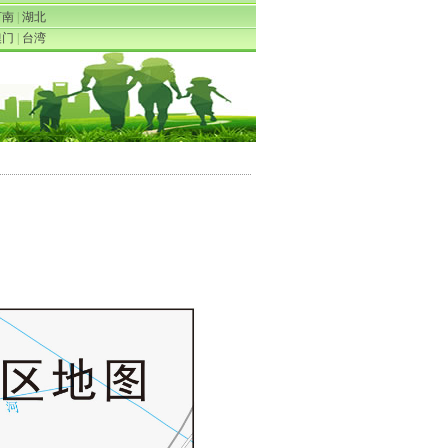
河南
|
湖北
澳门
|
台湾