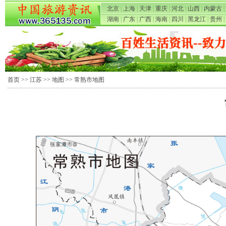
北京
|
上海
|
天津
|
重庆
|
河北
|
山西
|
内蒙古
|
湖南
|
广东
|
广西
|
海南
|
四川
|
黑龙江
|
贵州
|
首页
>>
江苏
>>
地图
>> 常熟市地图