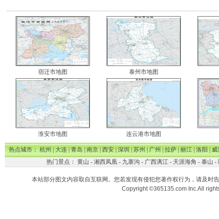
宿迁市地图
泰州市地图
淮安市地图
连云港市地图
热点城市：
杭州
|
大连
|
青岛
|
南京
|
西安
|
深圳
|
苏州
|
广州
|
拉萨
|
丽江
|
洛阳
|
威
热门景点：
黄山
-
湘西凤凰
-
九寨沟
-
广西漓江
-
天涯海角
-
泰山
-
本站部分图文内容取自互联网。您若发现有侵犯您著作权行为，请及时
Copyright ©365135.com Inc.All ri