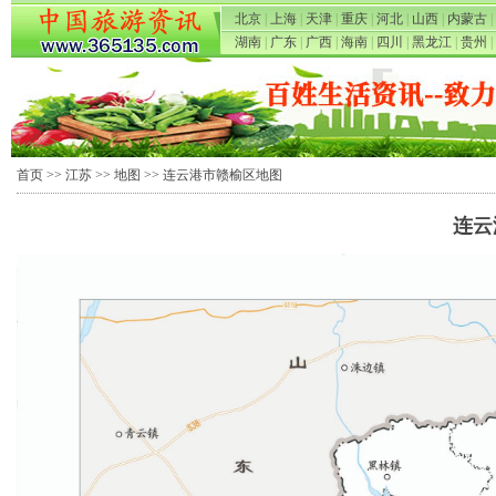
北京
|
上海
|
天津
|
重庆
|
河北
|
山西
|
内蒙古
|
湖南
|
广东
|
广西
|
海南
|
四川
|
黑龙江
|
贵州
|
首页
>>
江苏
>>
地图
>> 连云港市赣榆区地图
连云