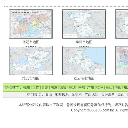
宿迁市地图
泰州市地图
淮安市地图
连云港市地图
热点城市：
杭州
|
大连
|
青岛
|
南京
|
西安
|
深圳
|
苏州
|
广州
|
拉萨
|
丽江
|
洛阳
|
威
热门景点：
黄山
-
湘西凤凰
-
九寨沟
-
广西漓江
-
天涯海角
-
泰山
-
本站部分图文内容取自互联网。您若发现有侵犯您著作权行为，请及时
Copyright ©365135.com Inc.All ri