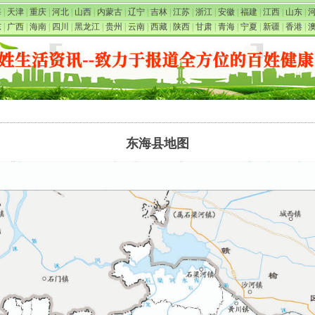
海
|
天津
|
重庆
|
河北
|
山西
|
内蒙古
|
辽宁
|
吉林
|
江苏
|
浙江
|
安徽
|
福建
|
江西
|
山东
|
东
|
广西
|
海南
|
四川
|
黑龙江
|
贵州
|
云南
|
西藏
|
陕西
|
甘肃
|
青海
|
宁夏
|
新疆
|
香港
|
东海县地图