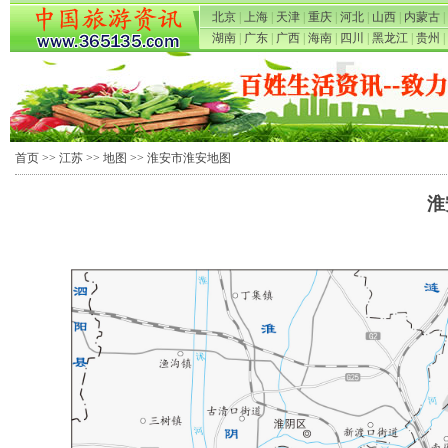
北京
|
上海
|
天津
|
重庆
|
河北
|
山西
|
内蒙古
|
湖南
|
广东
|
广西
|
海南
|
四川
|
黑龙江
|
贵州
|
首页
>>
江苏
>>
地图
>> 淮安市淮安地图
淮