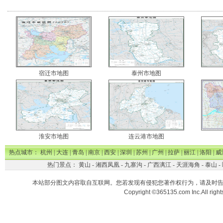
宿迁市地图
泰州市地图
淮安市地图
连云港市地图
热点城市：
杭州
|
大连
|
青岛
|
南京
|
西安
|
深圳
|
苏州
|
广州
|
拉萨
|
丽江
|
洛阳
|
威
热门景点：
黄山
-
湘西凤凰
-
九寨沟
-
广西漓江
-
天涯海角
-
泰山
-
本站部分图文内容取自互联网。您若发现有侵犯您著作权行为，请及时
Copyright ©365135.com Inc.All ri