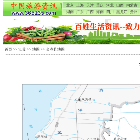
北京
|
上海
|
天津
|
重庆
|
河北
|
山西
|
内蒙古
|
湖南
|
广东
|
广西
|
海南
|
四川
|
黑龙江
|
贵州
|
首页
>>
江苏
>>
地图
>> 金湖县地图