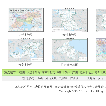
宿迁市地图
泰州市地图
淮安市地图
连云港市地图
热点城市：
杭州
|
大连
|
青岛
|
南京
|
西安
|
深圳
|
苏州
|
广州
|
拉萨
|
丽江
|
洛阳
|
威
热门景点：
黄山
-
湘西凤凰
-
九寨沟
-
广西漓江
-
天涯海角
-
泰山
-
本站部分图文内容取自互联网。您若发现有侵犯您著作权行为，请及时
Copyright ©365135.com Inc.All ri