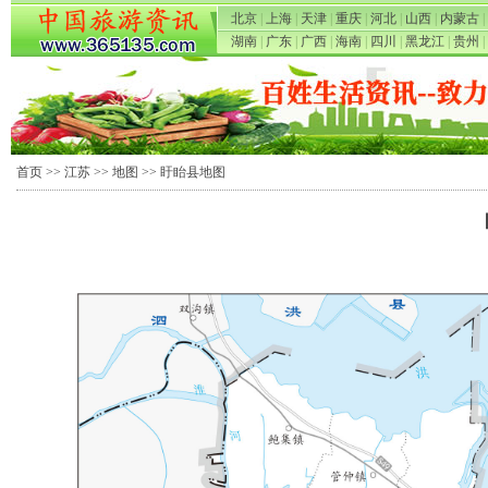
北京
|
上海
|
天津
|
重庆
|
河北
|
山西
|
内蒙古
|
湖南
|
广东
|
广西
|
海南
|
四川
|
黑龙江
|
贵州
|
首页
>>
江苏
>>
地图
>> 盱眙县地图