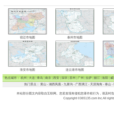
宿迁市地图
泰州市地图
淮安市地图
连云港市地图
热点城市：
杭州
|
大连
|
青岛
|
南京
|
西安
|
深圳
|
苏州
|
广州
|
拉萨
|
丽江
|
洛阳
|
威
热门景点：
黄山
-
湘西凤凰
-
九寨沟
-
广西漓江
-
天涯海角
-
泰山
-
本站部分图文内容取自互联网。您若发现有侵犯您著作权行为，请及时
Copyright ©365135.com Inc.All ri