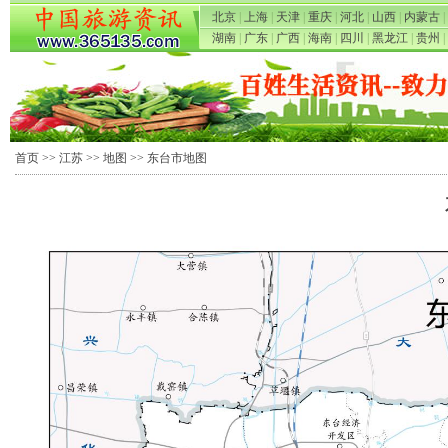
北京
|
上海
|
天津
|
重庆
|
河北
|
山西
|
内蒙古
|
湖南
|
广东
|
广西
|
海南
|
四川
|
黑龙江
|
贵州
|
首页
>>
江苏
>>
地图
>> 东台市地图