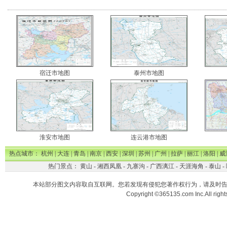
宿迁市地图
泰州市地图
淮安市地图
连云港市地图
热点城市：
杭州
|
大连
|
青岛
|
南京
|
西安
|
深圳
|
苏州
|
广州
|
拉萨
|
丽江
|
洛阳
|
威
热门景点：
黄山
-
湘西凤凰
-
九寨沟
-
广西漓江
-
天涯海角
-
泰山
-
本站部分图文内容取自互联网。您若发现有侵犯您著作权行为，请及时
Copyright ©365135.com Inc.All ri