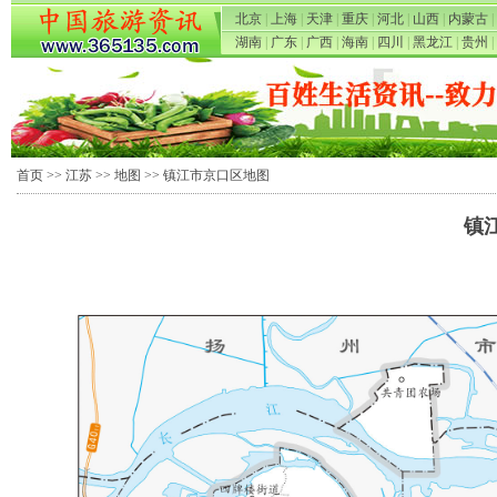
北京
|
上海
|
天津
|
重庆
|
河北
|
山西
|
内蒙古
|
湖南
|
广东
|
广西
|
海南
|
四川
|
黑龙江
|
贵州
|
首页
>>
江苏
>>
地图
>> 镇江市京口区地图
镇