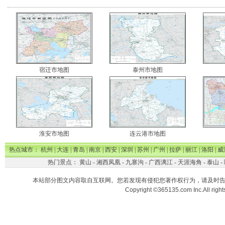
宿迁市地图
泰州市地图
淮安市地图
连云港市地图
热点城市：
杭州
|
大连
|
青岛
|
南京
|
西安
|
深圳
|
苏州
|
广州
|
拉萨
|
丽江
|
洛阳
|
威
热门景点：
黄山
-
湘西凤凰
-
九寨沟
-
广西漓江
-
天涯海角
-
泰山
-
本站部分图文内容取自互联网。您若发现有侵犯您著作权行为，请及时
Copyright ©365135.com Inc.All ri