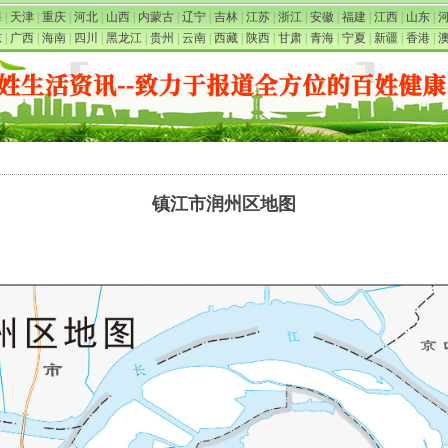
海
|
天津
|
重庆
|
河北
|
山西
|
内蒙古
|
辽宁
|
吉林
|
江苏
|
浙江
|
安徽
|
福建
|
江西
|
山东
|
东
|
广西
|
海南
|
四川
|
黑龙江
|
贵州
|
云南
|
西藏
|
陕西
|
甘肃
|
青海
|
宁夏
|
新疆
|
香港
|
镇江市润州区地图