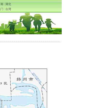
河南
|
湖北
澳门
|
台湾