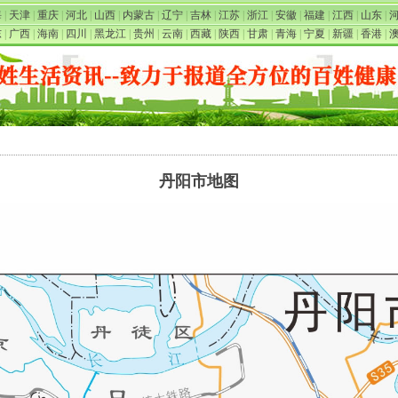
海
|
天津
|
重庆
|
河北
|
山西
|
内蒙古
|
辽宁
|
吉林
|
江苏
|
浙江
|
安徽
|
福建
|
江西
|
山东
|
东
|
广西
|
海南
|
四川
|
黑龙江
|
贵州
|
云南
|
西藏
|
陕西
|
甘肃
|
青海
|
宁夏
|
新疆
|
香港
|
丹阳市地图